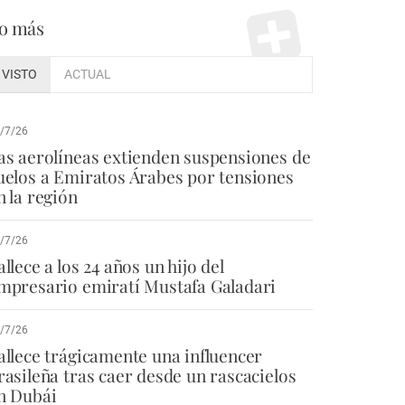
o más
VISTO
ACTUAL
/7/26
as aerolíneas extienden suspensiones de
uelos a Emiratos Árabes por tensiones
n la región
/7/26
allece a los 24 años un hijo del
mpresario emiratí Mustafa Galadari
/7/26
allece trágicamente una influencer
rasileña tras caer desde un rascacielos
n Dubái