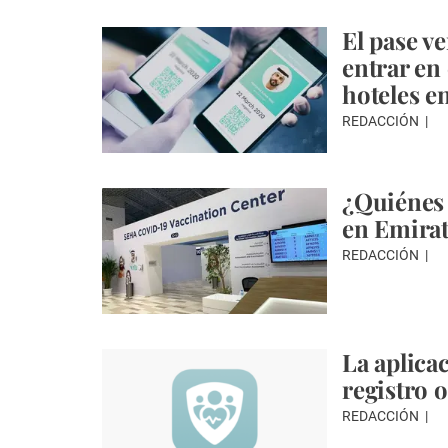
El pase v
entrar en
hoteles e
REDACCIÓN
¿Quiénes 
en Emirat
REDACCIÓN
La aplica
registro 
REDACCIÓN