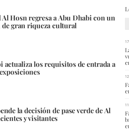
L
al Al Hosn regresa a Abu Dhabi con un
de gran riqueza cultural
17
L
v
e
 actualiza los requisitos de entrada a
 exposiciones
12
F
e
11
ende la decisión de pase verde de Al
F
ientes y visitantes
b
e