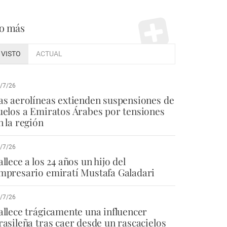
o más
VISTO
ACTUAL
/7/26
as aerolíneas extienden suspensiones de
uelos a Emiratos Árabes por tensiones
n la región
/7/26
allece a los 24 años un hijo del
mpresario emiratí Mustafa Galadari
/7/26
allece trágicamente una influencer
rasileña tras caer desde un rascacielos