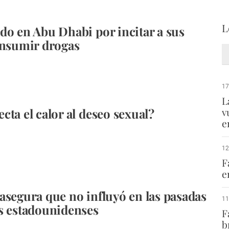
L
do en Abu Dhabi por incitar a sus
onsumir drogas
17
L
cta el calor al deseo sexual?
v
e
12
F
e
asegura que no influyó en las pasadas
11
s estadounidenses
F
b