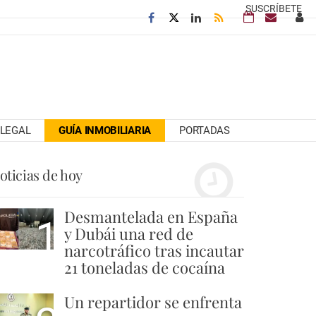
SUSCRÍBETE
LEGAL
GUÍA INMOBILIARIA
PORTADAS
oticias de hoy
Desmantelada en España
1
y Dubái una red de
narcotráfico tras incautar
21 toneladas de cocaína
Un repartidor se enfrenta