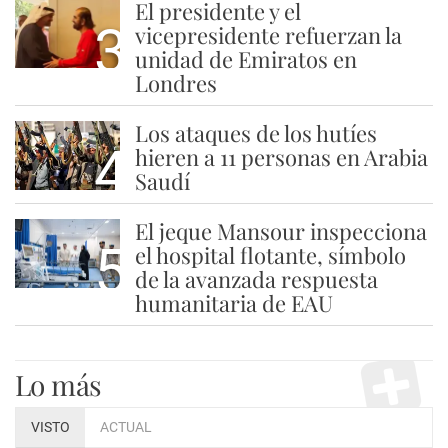
El presidente y el
3
vicepresidente refuerzan la
unidad de Emiratos en
Londres
Los ataques de los hutíes
4
hieren a 11 personas en Arabia
Saudí
El jeque Mansour inspecciona
5
el hospital flotante, símbolo
de la avanzada respuesta
humanitaria de EAU
Lo más
VISTO
ACTUAL