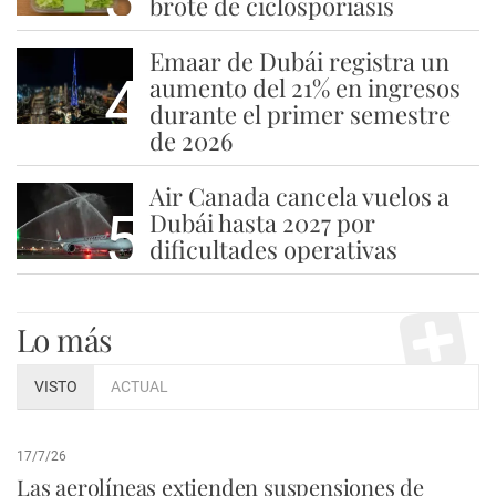
brote de ciclosporiasis
Emaar de Dubái registra un
4
aumento del 21% en ingresos
durante el primer semestre
de 2026
Air Canada cancela vuelos a
5
Dubái hasta 2027 por
dificultades operativas
Lo más
VISTO
ACTUAL
17/7/26
Las aerolíneas extienden suspensiones de