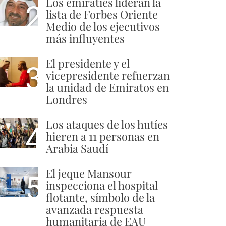
Los emiratíes lideran la
2
lista de Forbes Oriente
Medio de los ejecutivos
más influyentes
El presidente y el
3
vicepresidente refuerzan
la unidad de Emiratos en
Londres
Los ataques de los hutíes
4
hieren a 11 personas en
Arabia Saudí
El jeque Mansour
5
inspecciona el hospital
flotante, símbolo de la
avanzada respuesta
humanitaria de EAU