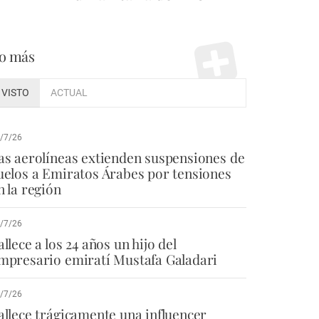
o más
VISTO
ACTUAL
/7/26
as aerolíneas extienden suspensiones de
uelos a Emiratos Árabes por tensiones
n la región
/7/26
allece a los 24 años un hijo del
mpresario emiratí Mustafa Galadari
/7/26
allece trágicamente una influencer