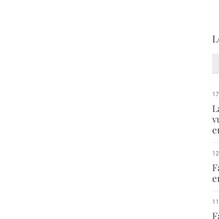
L
17
L
v
e
12
F
e
11
F