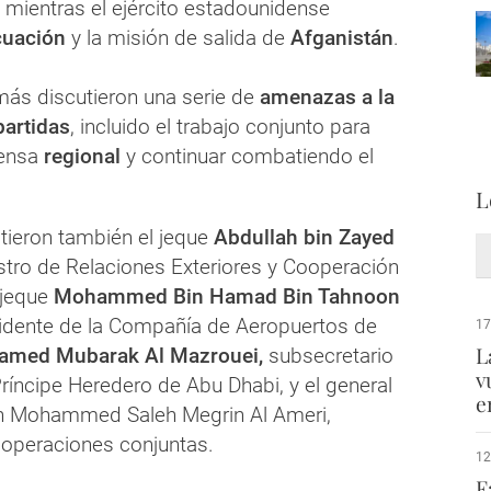
o mientras el ejército estadounidense
uación
y la misión de salida de
Afganistán
.
más discutieron una serie de
amenazas a la
artidas
, incluido el trabajo conjunto para
fensa
regional
y continuar combatiendo el
L
stieron también el jeque
Abdullah bin Zayed
istro de Relaciones Exteriores y Cooperación
l jeque
Mohammed Bin Hamad Bin Tahnoon
sidente de la Compañía de Aeropuertos de
17
L
med Mubarak Al Mazrouei,
subsecretario
v
Príncipe Heredero de Abu Dhabi, y el general
e
eh Mohammed Saleh Megrin Al Ameri,
operaciones conjuntas.
12
F