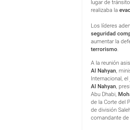
lugar de tránsit
realizaba la
evac
Los líderes ade
seguridad comp
aumentar la de
terrorismo
.
A la reunión asi
Al Nahyan
, min
Internacional, e
Al Nahyan
, pre
Abu Dhabi,
Moha
de la Corte del 
de división Sal
comandante de 