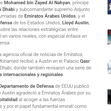
ue
Mohamed bin Zayed Al Nahyan
,
príncipe
 Dhabi
y subcomandante supremo Adjunto
 Armadas de
Emiratos Árabes Unidos
, y el
fensa
de los Estados Unidos,
Lloyd Austin
,
obre las relaciones estratégicas entre
en varios niveles, con especial énfasis en
fensa.
 agencia oficial de noticias de Emiratos,
Mohamed recibió a Austin en el Palacio
Qasr
Dhabi, donde también revisaron una serie de
s internacionales y regionales
.
Departamento de Defensa
de EEUU publicó
io Austin agradeció a Emiratos Árabes por su
pitalidad
al acoger a las fuerzas
 y por el papel fundamental emiratí como