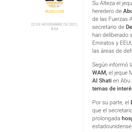
Su Alteza el jeq
heredero de
Abu
REDACCIÓN
de las Fuerzas
22 DE NOVIEMBRE DE 2021,
secretario de
De
8:04
han deliberado s
Emiratos y EEUU 
las áreas de de
Según informó la
WAM,
el jeque 
Al Shati
en Abu 
temas de interé
Por su parte, el
que el secretar
prolongada
hos
estadounidenses