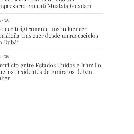
mpresario emiratí Mustafa Galadari
/7/26
allece trágicamente una influencer
rasileña tras caer desde un rascacielos
n Dubái
/7/26
onflicto entre Estados Unidos e Irán: Lo
ue los residentes de Emiratos deben
aber