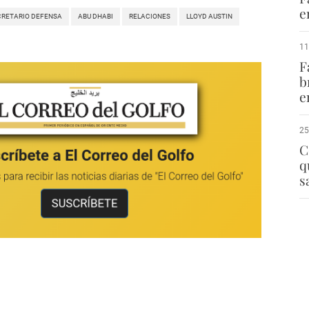
e
CRETARIO DEFENSA
ABU DHABI
RELACIONES
LLOYD AUSTIN
11
F
b
e
25
C
q
s