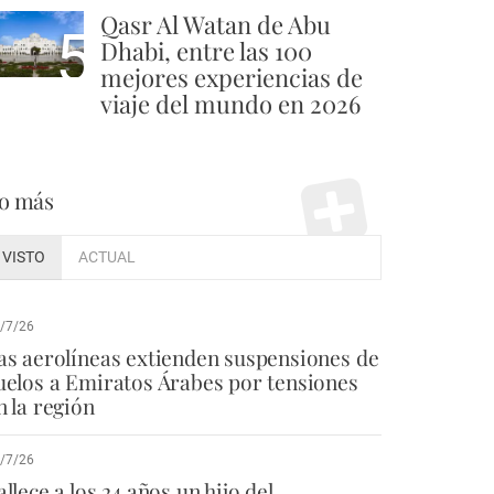
Qasr Al Watan de Abu
5
Dhabi, entre las 100
mejores experiencias de
viaje del mundo en 2026
o más
VISTO
ACTUAL
/7/26
as aerolíneas extienden suspensiones de
uelos a Emiratos Árabes por tensiones
n la región
/7/26
allece a los 24 años un hijo del