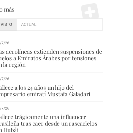
o más
VISTO
ACTUAL
/7/26
as aerolíneas extienden suspensiones de
uelos a Emiratos Árabes por tensiones
n la región
/7/26
allece a los 24 años un hijo del
mpresario emiratí Mustafa Galadari
/7/26
allece trágicamente una influencer
rasileña tras caer desde un rascacielos
n Dubái