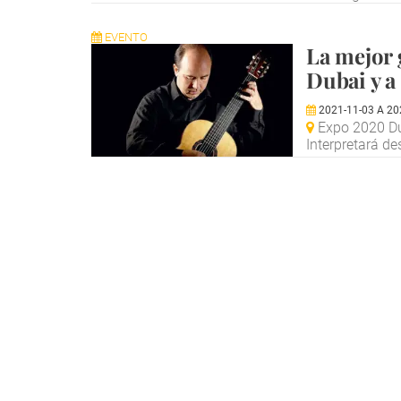
EVENTO
La mejor 
Dubai y a
2021-11-03
A
20
Expo 2020 Du
Interpretará d