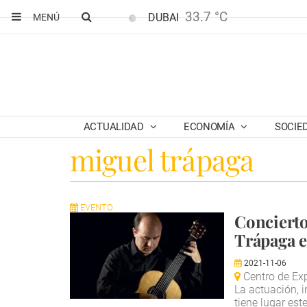
33.7 °C
DUBAI
MENÚ
ACTUALIDAD
ECONOMÍA
SOCIE
miguel trápaga
EVENTO
Concierto
Trápaga e
2021-11-06
Centro de Ex
La actuación, 
tiene lugar est