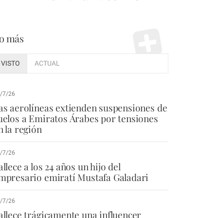
o más
VISTO
ACTUAL
/7/26
as aerolíneas extienden suspensiones de
uelos a Emiratos Árabes por tensiones
n la región
/7/26
allece a los 24 años un hijo del
mpresario emiratí Mustafa Galadari
/7/26
allece trágicamente una influencer