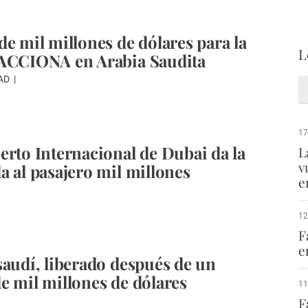
de mil millones de dólares para la
L
 ACCIONA en Arabia Saudita
IAD
17
erto Internacional de Dubai da la
L
v
a al pasajero mil millones
e
12
F
e
saudí, liberado después de un
e mil millones de dólares
11
F