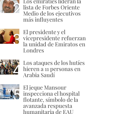
Los emiratíes lideran la
2
lista de Forbes Oriente
Medio de los ejecutivos
más influyentes
El presidente y el
3
vicepresidente refuerzan
la unidad de Emiratos en
Londres
Los ataques de los hutíes
4
hieren a 11 personas en
Arabia Saudí
El jeque Mansour
5
inspecciona el hospital
flotante, símbolo de la
avanzada respuesta
humanitaria de EAU