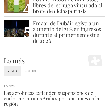
4
libres de lechuga vinculada al
brote de ciclosporiasis
Emaar de Dubái registra un
5
aumento del 21% en ingresos
durante el primer semestre
de 2026
Lo más
VISTO
ACTUAL
17/7/26
Las aerolíneas extienden suspensiones de
vuelos a Emiratos Árabes por tensiones en la
región