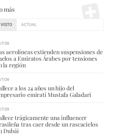
o más
VISTO
ACTUAL
/7/26
as aerolíneas extienden suspensiones de
uelos a Emiratos Árabes por tensiones
n la región
/7/26
allece a los 24 años un hijo del
mpresario emiratí Mustafa Galadari
/7/26
allece trágicamente una influencer
rasileña tras caer desde un rascacielos
n Dubái