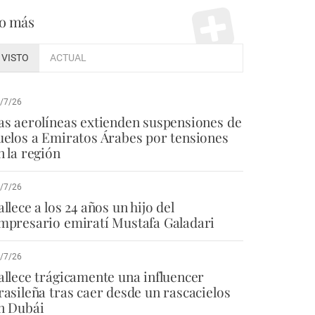
o más
VISTO
ACTUAL
/7/26
as aerolíneas extienden suspensiones de
uelos a Emiratos Árabes por tensiones
n la región
/7/26
allece a los 24 años un hijo del
mpresario emiratí Mustafa Galadari
/7/26
allece trágicamente una influencer
rasileña tras caer desde un rascacielos
n Dubái