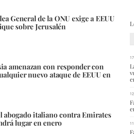
ea General de la ONU exige a EEUU
L
fique sobre Jerusalén
17
sia amenazan con responder con
L
v
cualquier nuevo ataque de EEUU en
e
12
F
e
el abogado italiano contra Emirates
endrá lugar en enero
11
F