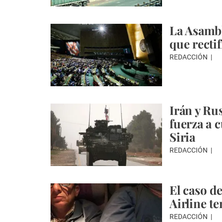
La Asambl
que recti
REDACCIÓN
Irán y Ru
fuerza a 
Siria
REDACCIÓN
El caso d
Airline t
REDACCIÓN