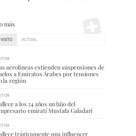
o más
VISTO
ACTUAL
/7/26
as aerolíneas extienden suspensiones de
uelos a Emiratos Árabes por tensiones
n la región
/7/26
allece a los 24 años un hijo del
mpresario emiratí Mustafa Galadari
/7/26
allece trágicamente una influencer