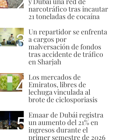
2
y Dubái una red de
narcotráfico tras incautar
21 toneladas de cocaína
Un repartidor se enfrenta
3
a cargos por
malversación de fondos
tras accidente de tráfico
en Sharjah
Los mercados de
4
Emiratos, libres de
lechuga vinculada al
brote de ciclosporiasis
Emaar de Dubái registra
5
un aumento del 21% en
ingresos durante el
primer semestre de 2026