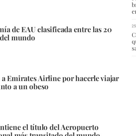
b
e
25
ía de EAU clasificada entre las 20
C
 del mundo
q
s
a Emirates Airline por hacerle viajar
unto a un obeso
tiene el título del Aeropuerto
onal más transitado del mundo