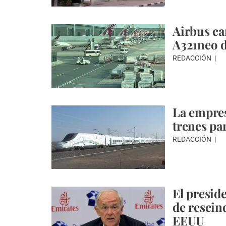
Airbus ca
A321neo d
REDACCIÓN
La empres
trenes pa
REDACCIÓN
El preside
de rescin
EEUU