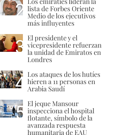
Los emiratíes lideran la
2
lista de Forbes Oriente
Medio de los ejecutivos
más influyentes
El presidente y el
3
vicepresidente refuerzan
la unidad de Emiratos en
Londres
Los ataques de los hutíes
4
hieren a 11 personas en
Arabia Saudí
El jeque Mansour
5
inspecciona el hospital
flotante, símbolo de la
avanzada respuesta
humanitaria de EAU