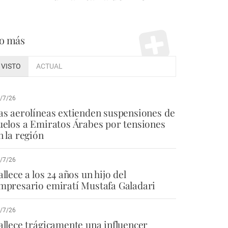
o más
VISTO
ACTUAL
/7/26
as aerolíneas extienden suspensiones de
uelos a Emiratos Árabes por tensiones
n la región
/7/26
allece a los 24 años un hijo del
mpresario emiratí Mustafa Galadari
/7/26
allece trágicamente una influencer