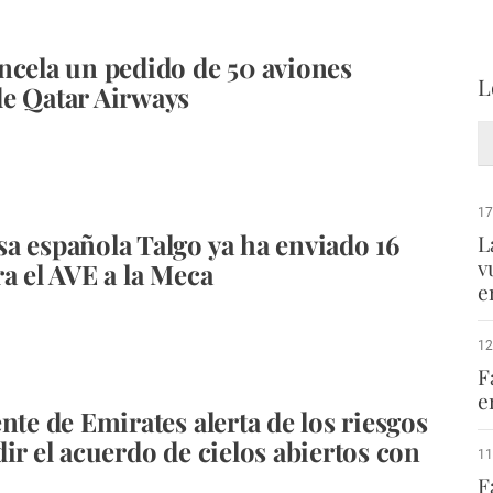
ncela un pedido de 50 aviones
L
e Qatar Airways
17
a española Talgo ya ha enviado 16
L
v
ra el AVE a la Meca
e
12
F
e
nte de Emirates alerta de los riesgos
dir el acuerdo de cielos abiertos con
11
F