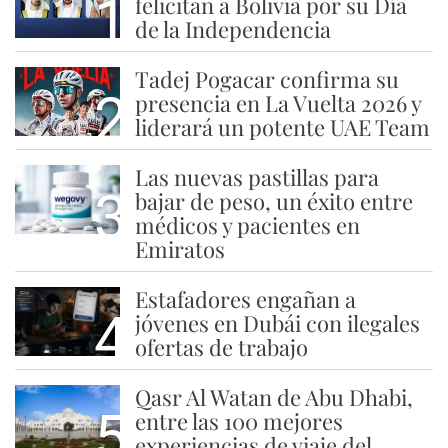
1
felicitan a Bolivia por su Día
de la Independencia
Tadej Pogacar confirma su
2
presencia en La Vuelta 2026 y
liderará un potente UAE Team
Las nuevas pastillas para
3
bajar de peso, un éxito entre
médicos y pacientes en
Emiratos
Estafadores engañan a
4
jóvenes en Dubái con ilegales
ofertas de trabajo
Qasr Al Watan de Abu Dhabi,
5
entre las 100 mejores
experiencias de viaje del