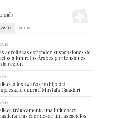
o más
VISTO
ACTUAL
/7/26
as aerolíneas extienden suspensiones de
uelos a Emiratos Árabes por tensiones
n la región
/7/26
allece a los 24 años un hijo del
mpresario emiratí Mustafa Galadari
/7/26
allece trágicamente una influencer
rasileña tras caer desde un rascacielos