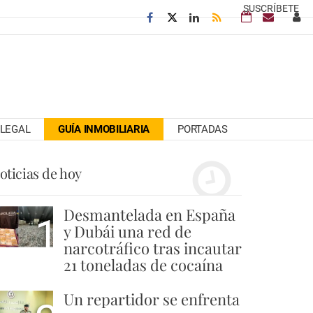
SUSCRÍBETE
LEGAL
GUÍA INMOBILIARIA
PORTADAS
oticias de hoy
Desmantelada en España
1
y Dubái una red de
narcotráfico tras incautar
21 toneladas de cocaína
Un repartidor se enfrenta