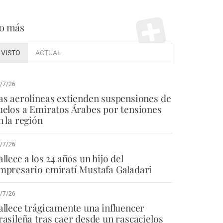
o más
VISTO
ACTUAL
/7/26
as aerolíneas extienden suspensiones de
uelos a Emiratos Árabes por tensiones
n la región
/7/26
allece a los 24 años un hijo del
mpresario emiratí Mustafa Galadari
/7/26
allece trágicamente una influencer
rasileña tras caer desde un rascacielos