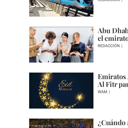
Abu Dhabi
el emirat
REDACCIÓN
Emiratos 
Al Fitr pa
WAM
¿Cuándo a