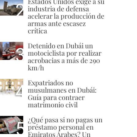
Estados Unidos exige a su
2
industria de defensa
acelerar la producción de
armas ante escasez
crítica
Detenido en Dubái un
3
motociclista por realizar
acrobacias a más de 290
km/h
Expatriados no
4
musulmanes en Dubái:
Guía para contraer
matrimonio civil
¿Qué pasa si no pagas un
5
préstamo personal en
Emiratos Árabes? Un