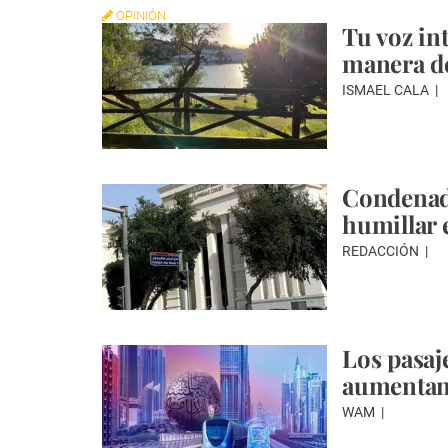
OPINIÓN
Tu voz int
manera de
ISMAEL CALA
Condenado
humillar 
REDACCIÓN
Los pasaj
aumentan 
WAM