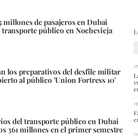
5 millones de pasajeros en Dubai
el transporte público en Nochevieja
L
17
 los preparativos del desfile militar
L
ierto al público 'Union Fortress 10'
v
e
12
F
e
ios del transporte público en Dubai
os 361 millones en el primer semestre
11