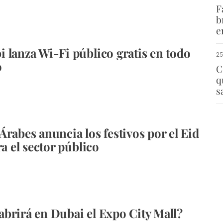
F
b
e
 lanza Wi-Fi público gratis en todo
25
o
C
q
s
Árabes anuncia los festivos por el Eid
ra el sector público
brirá en Dubai el Expo City Mall?