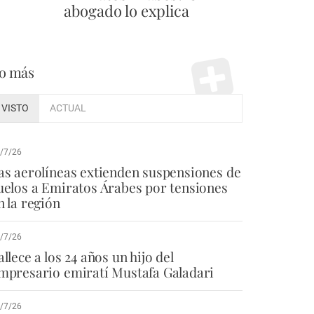
abogado lo explica
o más
VISTO
ACTUAL
/7/26
as aerolíneas extienden suspensiones de
uelos a Emiratos Árabes por tensiones
n la región
/7/26
allece a los 24 años un hijo del
mpresario emiratí Mustafa Galadari
/7/26