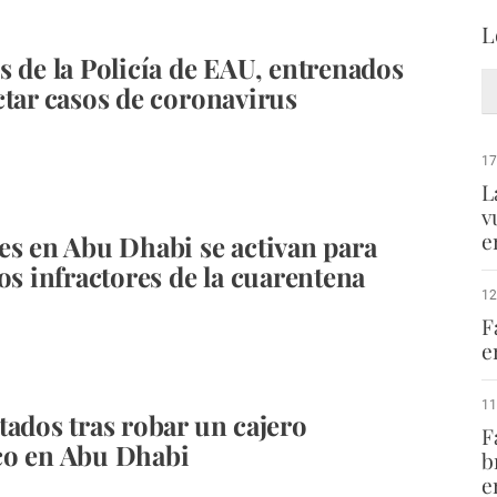
L
s de la Policía de EAU, entrenados
ctar casos de coronavirus
17
L
v
e
es en Abu Dhabi se activan para
los infractores de la cuarentena
12
F
e
11
tados tras robar un cajero
F
co en Abu Dhabi
b
e