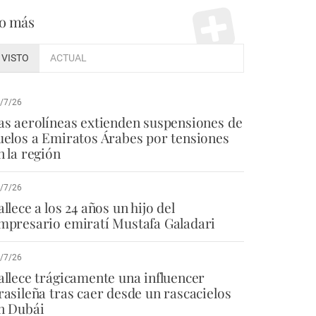
o más
VISTO
ACTUAL
/7/26
as aerolíneas extienden suspensiones de
uelos a Emiratos Árabes por tensiones
n la región
/7/26
allece a los 24 años un hijo del
mpresario emiratí Mustafa Galadari
/7/26
allece trágicamente una influencer
rasileña tras caer desde un rascacielos
n Dubái