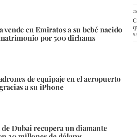
25
C
q
a vende en Emiratos a su bebé nacido
s
 matrimonio por 500 dirhams
ladrones de equipaje en el aeropuerto
gracias a su iPhone
a de Dubai recupera un diamante
en 20 millones de dólares