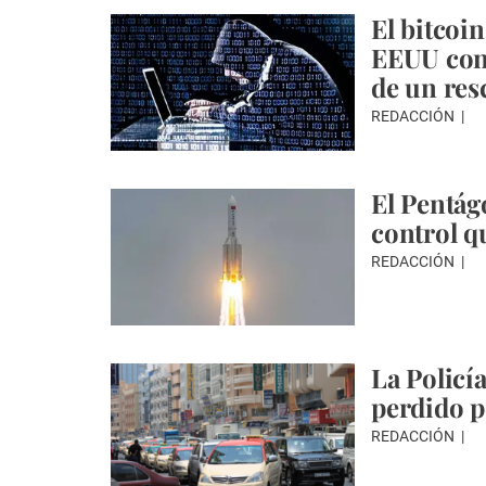
El bitcoi
EEUU conf
de un res
REDACCIÓN
El Pentág
control qu
REDACCIÓN
La Policí
perdido p
REDACCIÓN