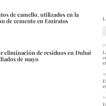
os de camello, utilizados en la
L
ón de cemento en Emiratos
17
or eliminación de residuos en Dubai
L
v
diados de mayo
e
12
F
e
11
F