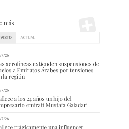
o más
VISTO
ACTUAL
/7/26
as aerolíneas extienden suspensiones de
uelos a Emiratos Árabes por tensiones
n la región
/7/26
allece a los 24 años un hijo del
mpresario emiratí Mustafa Galadari
/7/26
allece trágicamente una influencer