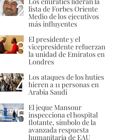
Los emiratíes lideran la
2
lista de Forbes Oriente
Medio de los ejecutivos
más influyentes
El presidente y el
3
vicepresidente refuerzan
la unidad de Emiratos en
Londres
Los ataques de los hutíes
4
hieren a 11 personas en
Arabia Saudí
El jeque Mansour
5
inspecciona el hospital
flotante, símbolo de la
avanzada respuesta
humanitaria de EAU