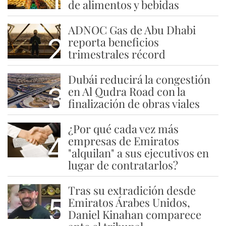
1
de alimentos y bebidas
ADNOC Gas de Abu Dhabi
2
reporta beneficios
trimestrales récord
Dubái reducirá la congestión
3
en Al Qudra Road con la
finalización de obras viales
¿Por qué cada vez más
4
empresas de Emiratos
"alquilan" a sus ejecutivos en
lugar de contratarlos?
Tras su extradición desde
5
Emiratos Árabes Unidos,
Daniel Kinahan comparece