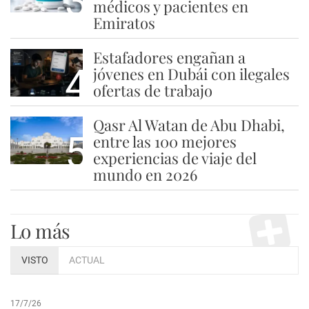
3
médicos y pacientes en
Emiratos
Estafadores engañan a
4
jóvenes en Dubái con ilegales
ofertas de trabajo
Qasr Al Watan de Abu Dhabi,
5
entre las 100 mejores
experiencias de viaje del
mundo en 2026
Lo más
VISTO
ACTUAL
17/7/26