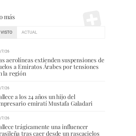
o más
VISTO
ACTUAL
/7/26
as aerolíneas extienden suspensiones de
uelos a Emiratos Árabes por tensiones
n la región
/7/26
allece a los 24 años un hijo del
mpresario emiratí Mustafa Galadari
/7/26
allece trágicamente una influencer
rasileña tras caer desde un rascacielos