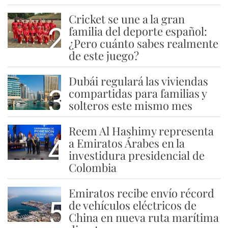
Cricket se une a la gran
2
familia del deporte español:
¿Pero cuánto sabes realmente
de este juego?
Dubái regulará las viviendas
3
compartidas para familias y
solteros este mismo mes
Reem Al Hashimy representa
4
a Emiratos Árabes en la
investidura presidencial de
Colombia
Emiratos recibe envío récord
5
de vehículos eléctricos de
China en nueva ruta marítima