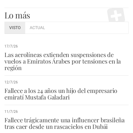
Lo más
VISTO
ACTUAL
17/7/26
Las aerolíneas extienden suspensiones de
vuelos a Emiratos Árabes por tensiones en la
región
12/7/26
Fallece a los 24 años un hijo del empresario
emiratí Mustafa Galadari
11/7/26
Fallece trágicamente una influencer brasileña
tras caer desde un rascacielos en Dubái