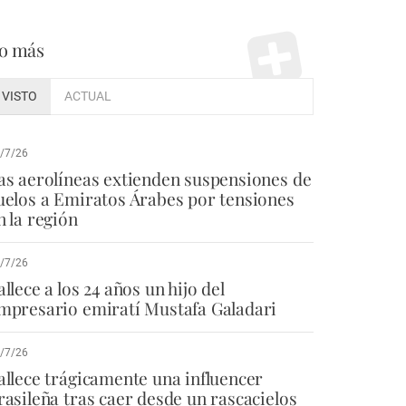
o más
VISTO
ACTUAL
/7/26
as aerolíneas extienden suspensiones de
uelos a Emiratos Árabes por tensiones
n la región
/7/26
allece a los 24 años un hijo del
mpresario emiratí Mustafa Galadari
/7/26
allece trágicamente una influencer
rasileña tras caer desde un rascacielos