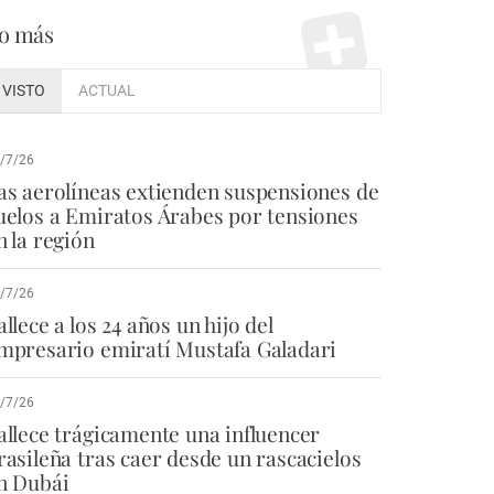
o más
VISTO
ACTUAL
/7/26
as aerolíneas extienden suspensiones de
uelos a Emiratos Árabes por tensiones
n la región
/7/26
allece a los 24 años un hijo del
mpresario emiratí Mustafa Galadari
/7/26
allece trágicamente una influencer
rasileña tras caer desde un rascacielos
n Dubái