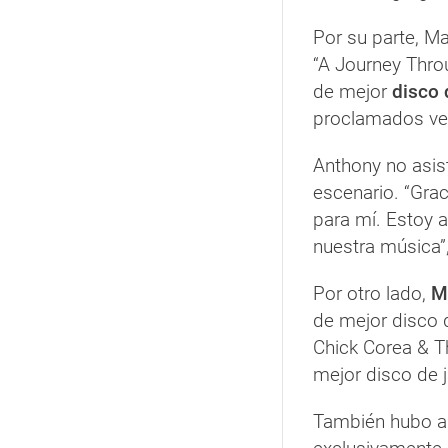
Por su parte, M
“A Journey Thro
de mejor
disco d
proclamados ve
Anthony no asist
escenario. “Grac
para mí. Estoy 
nuestra música”,
Por otro lado,
M
de mejor disco
Chick Corea & T
mejor disco de j
También hubo al