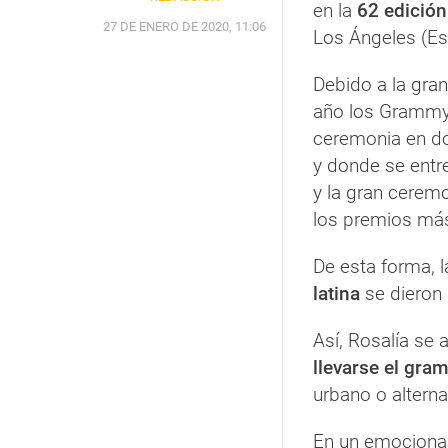
en la
62 edición
27 DE ENERO DE 2020, 11:06
Los Ángeles (Es
Debido a la gra
año los Grammy,
ceremonia en d
y donde se entr
y la gran ceremo
los premios más
De esta forma, 
latina
se dieron 
Así, Rosalía se 
llevarse el gr
urbano o alterna
En un emocionad