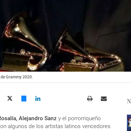
s de Grammy 2020.
N
Rosalía, Alejandro Sanz
y el porrorriqueño
on algunos de los artistas latinos vencedores