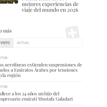
mejores experiencias de
viaje del mundo en 2026
o más
VISTO
ACTUAL
/7/26
as aerolíneas extienden suspensiones de
uelos a Emiratos Árabes por tensiones
n la región
/7/26
allece a los 24 años un hijo del
mpresario emiratí Mustafa Galadari