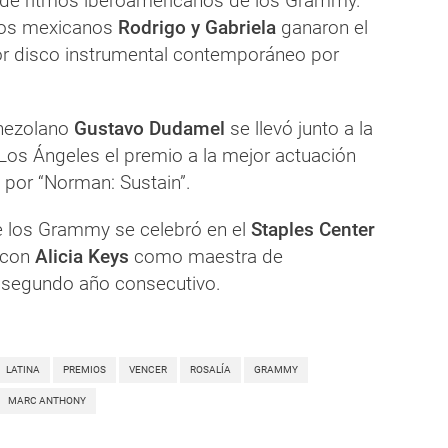
 de ritmos iberoamericanos de los Grammy.
 los mexicanos
Rodrigo y Gabriela
ganaron el
r disco instrumental contemporáneo por
enezolano
Gustavo Dudamel
se llevó junto a la
Los Ángeles el premio a la mejor actuación
 por “Norman: Sustain”.
e los Grammy se celebró en el
Staples Center
 con
Alicia Keys
como maestra de
 segundo año consecutivo.
LATINA
PREMIOS
VENCER
ROSALÍA
GRAMMY
MARC ANTHONY