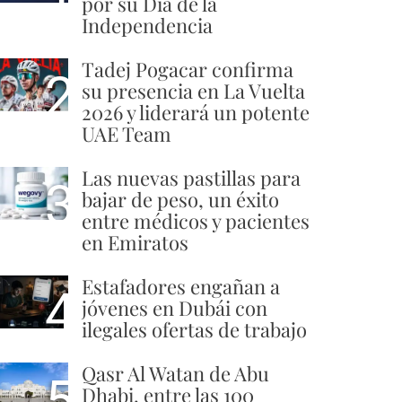
por su Día de la
Independencia
Tadej Pogacar confirma
2
su presencia en La Vuelta
2026 y liderará un potente
UAE Team
Las nuevas pastillas para
3
bajar de peso, un éxito
entre médicos y pacientes
en Emiratos
Estafadores engañan a
4
jóvenes en Dubái con
ilegales ofertas de trabajo
Qasr Al Watan de Abu
5
Dhabi, entre las 100