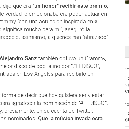
ía dijo que era
“un honor” recibir este premio,
 le verdad le emocionaba era poder actuar en
Grammy “con una actuación inspirada en
el
to significa mucho para mí”, aseguró la
L
gradeció, asimismo, a quienes han “abrazado”
Alejandro Sanz
también obtuvo un Grammy,
 mejor disco de pop latino por “#ELDISCO”,
17
ntraba en Los Ángeles para recibirlo en
L
v
e
forma de decir que hoy quisiera ser y estar
ara agradecer la nominación de ‘#ELDISCO’“,
12
y, previamente, en su cuenta de Twitter.
F
 los nominados.
Que la música invada esta
e