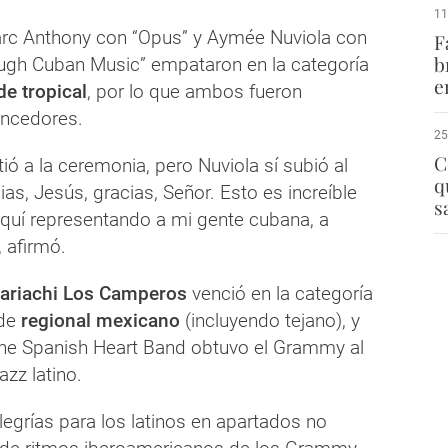
11
arc Anthony con “Opus” y Aymée Nuviola con
F
b
ugh Cuban Music” empataron en la categoría
e
e tropical
, por lo que ambos fueron
ncedores.
25
C
ió a la ceremonia, pero Nuviola sí subió al
q
ias, Jesús, gracias, Señor. Esto es increíble
s
aquí representando a mi gente cubana, a
 afirmó.
ariachi Los Camperos
venció en la categoría
 de
regional mexicano
(incluyendo tejano), y
he Spanish Heart Band obtuvo el Grammy al
azz latino.
egrías para los latinos en apartados no