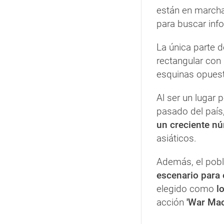
están en marcha
para buscar inf
La única parte 
rectangular con 
esquinas opues
Al ser un lugar 
pasado del país
un creciente nú
asiáticos.
Además, el pob
escenario para e
elegido como
l
acción
'War Mac