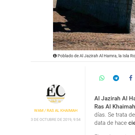
Poblado de Al Jazirah Al Hamra, la Isla R
Al Jazirah Al H
Ras Al Khaima
WAM / RAS AL KHAIMAH
días. Se trata d
3 DE OCTUBRE DE 2019, 9:54
data de hace
ci