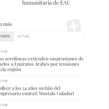
humanitaria de EAU
o más
VISTO
ACTUAL
/7/26
as aerolíneas extienden suspensiones de
uelos a Emiratos Árabes por tensiones
n la región
/7/26
allece a los 24 años un hijo del
mpresario emiratí Mustafa Galadari
/7/26