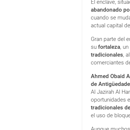
El enclave, situ
abandonado por
cuando se muda
actual capital d
Gran parte del e
su
fortaleza
, un
tradicionales
, 
comerciantes de
Ahmed Obaid Al 
de Antigüedade
Al Jazirah Al H
oportunidades e
tradicionales d
el uso de bloqu
Aunque muchos d