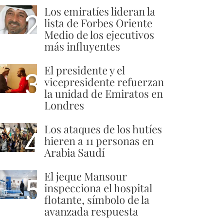
Los emiratíes lideran la
2
lista de Forbes Oriente
Medio de los ejecutivos
más influyentes
El presidente y el
3
vicepresidente refuerzan
la unidad de Emiratos en
Londres
Los ataques de los hutíes
4
hieren a 11 personas en
Arabia Saudí
El jeque Mansour
5
inspecciona el hospital
flotante, símbolo de la
avanzada respuesta