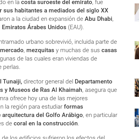
ado en la
costa suroeste del emirato
, fue
 sus habitantes a mediados del siglo XX
ron a la ciudad en expansión de
Abu Dhabi
,
e
Emiratos Árabes Unidos
(EAU).
ntramado urbano sobrevivió, incluida parte de
mercado
,
mezquitas
y muchas de sus
casas
algunas de las cuales eran viviendas de
 perlas.
Tunaiji,
director general del
Departamento
s y Museos de Ras Al Khaimah
, asegura que
amra ofrece hoy una de las mejores
n la región para estudiar
formas
e arquitectura del Golfo Arábigo
, en particular
es de
coral en la construcción
.
e los edificios sufrieron los efectos del