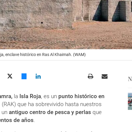
oja, enclave histórico en Ras Al Khaimah. (WAM)
N
amra,
la
Isla Roja
, es un
punto histórico en
h
(RAK) que ha sobrevivido hasta nuestros
e un
antiguo centro de pesca y perlas
que
entos de años
.