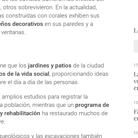
 otros sobrevivieron. En la actualidad,
 construidas con corales exhiben sus
eños decorativos
en sus paredes y a
L
 ventanas.
ene que los
jardines y patios
de la ciudad
17
L
os de la vida social
, proporcionando ideas
v
re el día a día de las personas.
e
 amplios estudios para registrar la
12
la población, mientras que un
programa de
F
y rehabilitación
ha restaurado muchos de
e
ve.
11
queológicos y las excavaciones también