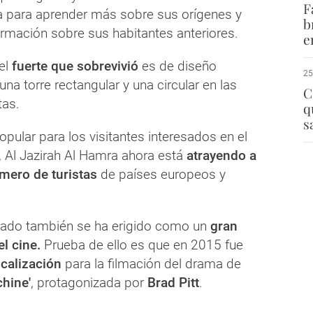
F
 para aprender más sobre sus orígenes y
b
ormación sobre sus habitantes anteriores.
e
del
fuerte que sobrevivió
es de diseño
25
una torre rectangular y una circular en las
C
tas.
q
s
popular para los visitantes interesados en el
, Al Jazirah Al Hamra ahora está
atrayendo a
mero de turistas
de países europeos y
lado también se ha erigido como un
gran
l cine.
Prueba de ello es que en 2015 fue
ocalización
para la filmación del drama de
hine'
, protagonizada por
Brad Pitt
.