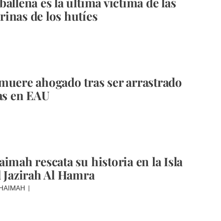
allena es la última víctima de las
inas de los hutíes
muere ahogado tras ser arrastrado
las en EAU
imah rescata su historia en la Isla
l Jazirah Al Hamra
KHAIMAH