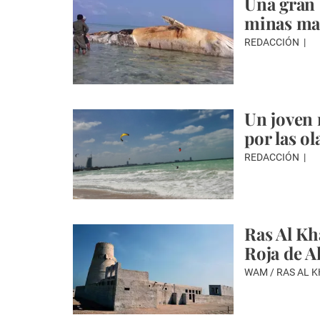
Una gran b
minas mar
REDACCIÓN
Un joven 
por las o
REDACCIÓN
Ras Al Kha
Roja de A
WAM / RAS AL 