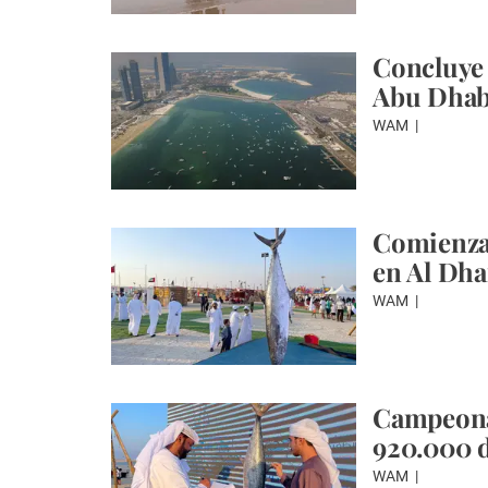
Concluye
Abu Dhab
WAM
Comienza 
en Al Dha
WAM
Campeonat
920.000 
WAM