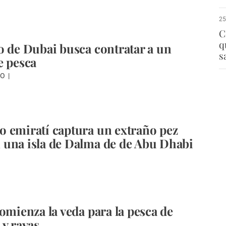
25
C
q
o de Dubai busca contratar a un
s
e pesca
DO
 emiratí captura un extraño pez
una isla de Dalma de de Abu Dhabi
comienza la veda para la pesca de
 y rayas