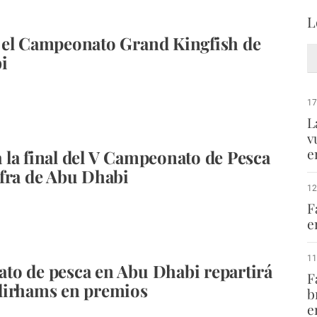
L
 el Campeonato Grand Kingfish de
i
17
L
v
e
la final del V Campeonato de Pesca
fra de Abu Dhabi
12
F
e
11
o de pesca en Abu Dhabi repartirá
F
dirhams en premios
b
e