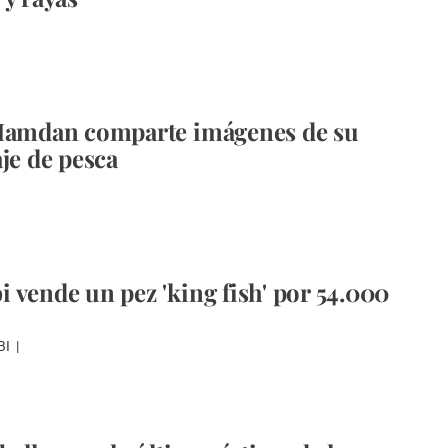
 Hamdan comparte imágenes de su
aje de pesca
 vende un pez 'king fish' por 54.000
BI