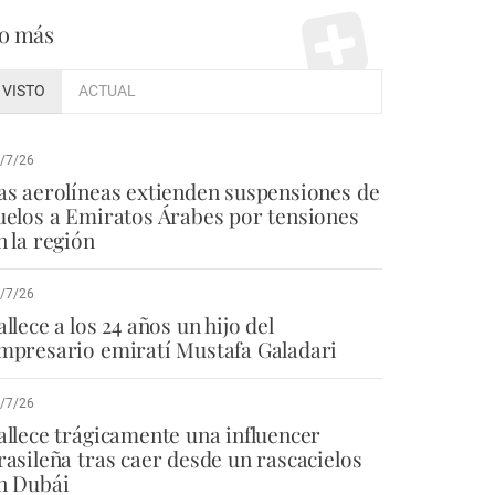
o más
VISTO
ACTUAL
/7/26
as aerolíneas extienden suspensiones de
uelos a Emiratos Árabes por tensiones
n la región
/7/26
allece a los 24 años un hijo del
mpresario emiratí Mustafa Galadari
/7/26
allece trágicamente una influencer
rasileña tras caer desde un rascacielos
n Dubái