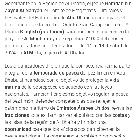
Gobernante en la Región de Al Dhafra, el jeque
Hamdan bin
Zayed Al Nahyan
, el Comité de Programas Culturales y
Festivales del Patrimonio de
Abu Dhabi
ha anunciado el
lanzamiento de la final del Quinto Gran Campeonato de Al
Dhafra
Kingfish (pez limón)
para hombres y mujeres en la
playa de
Al Mughirah
y que repartirá 92.000 dirhams en
premios. La fase final tendrá lugar del 1
1 al 13 de abril
de
2024 en
Al Mirfa,
región de Al Dhafra.
Los organizadores dijeron que la competencia forma parte
integral de la
temporada de pesca
del pez limón en Abu
Dhabi, alineándose con el objetivo de proteger la
vida
marina
de la sobrepesca de acuerdo con las leyes
nacionales. También tiene como objetivo regular la pesca
del pez limón, defender competencias que reflejen el
patrimonio marítimo de
Emiratos Árabes Unidos
, revivir las
tradiciones
locales, familiarizar al público con las
costas
y
las islas de la región de Al Dhafra y brindar una
oportunidad
para que los aficionados participen en la
pesca tradicional. La competencia también promoverá y