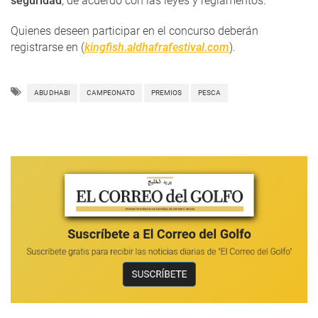
seguridad
, de acuerdo con las leyes y reglamentos.
Quienes deseen participar en el concurso deberán
registrarse en (
kingfish.aldhafrafestival.com
).
ABU DHABI
CAMPEONATO
PREMIOS
PESCA