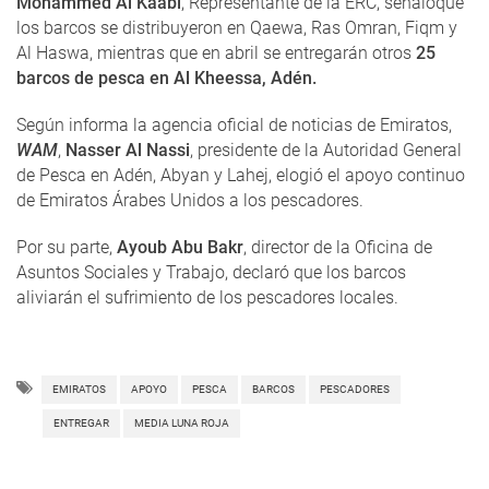
Mohammed Al Kaabi
, Representante de la ERC, señalóque
los barcos se distribuyeron en Qaewa, Ras Omran, Fiqm y
Al Haswa, mientras que en abril se entregarán otros
25
barcos de pesca en Al Kheessa, Adén.
Según informa la agencia oficial de noticias de Emiratos,
WAM
,
Nasser Al Nassi
, presidente de la Autoridad General
de Pesca en Adén, Abyan y Lahej, elogió el apoyo continuo
de Emiratos Árabes Unidos a los pescadores.
Por su parte,
Ayoub Abu Bakr
, director de la Oficina de
Asuntos Sociales y Trabajo, declaró que los barcos
aliviarán el sufrimiento de los pescadores locales.
EMIRATOS
APOYO
PESCA
BARCOS
PESCADORES
ENTREGAR
MEDIA LUNA ROJA