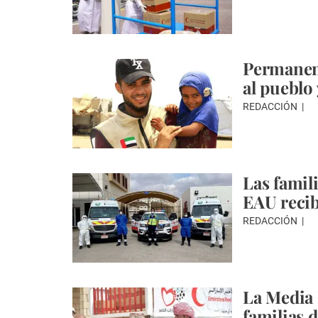
Permanen
al pueblo
REDACCIÓN
Las famil
EAU reci
REDACCIÓN
La Media 
familias 