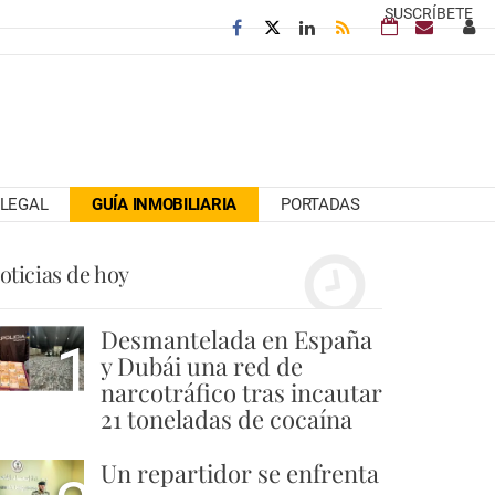
SUSCRÍBETE
LEGAL
GUÍA INMOBILIARIA
PORTADAS
oticias de hoy
Desmantelada en España
1
y Dubái una red de
narcotráfico tras incautar
21 toneladas de cocaína
Un repartidor se enfrenta