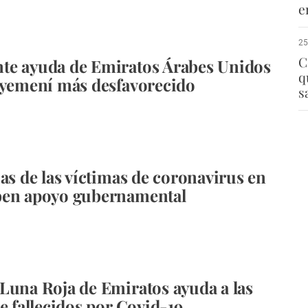
e
25
C
te ayuda de Emiratos Árabes Unidos
q
 yemení más desfavorecido
s
ias de las víctimas de coronavirus en
ben apoyo gubernamental
Luna Roja de Emiratos ayuda a las
de fallecidos por Covid-19