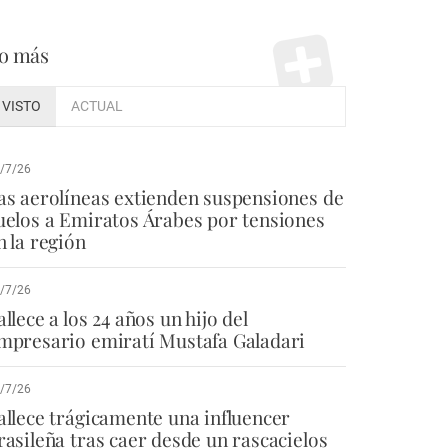
o más
VISTO
ACTUAL
/7/26
as aerolíneas extienden suspensiones de
uelos a Emiratos Árabes por tensiones
n la región
/7/26
allece a los 24 años un hijo del
mpresario emiratí Mustafa Galadari
/7/26
allece trágicamente una influencer
rasileña tras caer desde un rascacielos