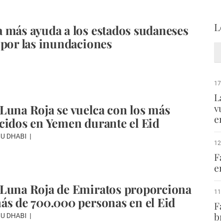
L
 más ayuda a los estados sudaneses
 por las inundaciones
17
L
Luna Roja se vuelca con los más
v
e
cidos en Yemen durante el Eid
BU DHABI
12
F
e
Luna Roja de Emiratos proporciona
11
ás de 700.000 personas en el Eid
F
b
BU DHABI