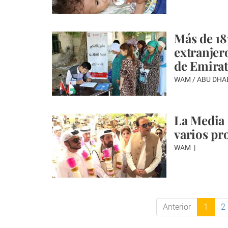
Más de 18
extranjer
de Emirat
WAM / ABU DHA
La Media 
varios pr
WAM
Anterior
1
2