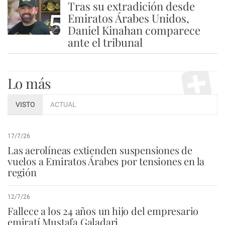
Tras su extradición desde
5
Emiratos Árabes Unidos,
Daniel Kinahan comparece
ante el tribunal
Lo más
VISTO
ACTUAL
17/7/26
Las aerolíneas extienden suspensiones de
vuelos a Emiratos Árabes por tensiones en la
región
12/7/26
Fallece a los 24 años un hijo del empresario
emiratí Mustafa Galadari