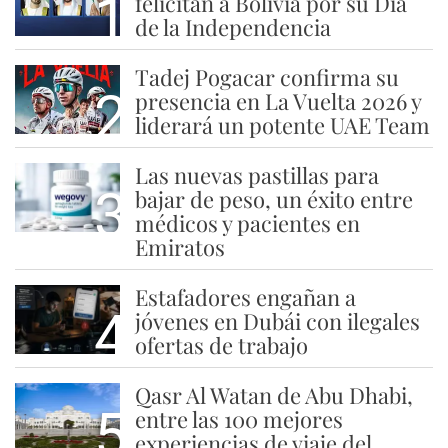
1
felicitan a Bolivia por su Día
de la Independencia
Tadej Pogacar confirma su
2
presencia en La Vuelta 2026 y
liderará un potente UAE Team
Las nuevas pastillas para
3
bajar de peso, un éxito entre
médicos y pacientes en
Emiratos
Estafadores engañan a
4
jóvenes en Dubái con ilegales
ofertas de trabajo
Qasr Al Watan de Abu Dhabi,
5
entre las 100 mejores
experiencias de viaje del