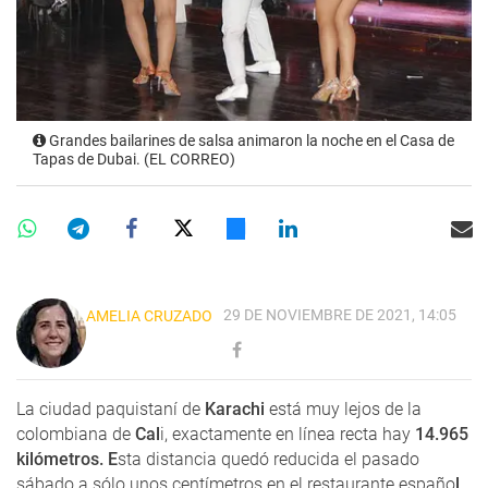
Grandes bailarines de salsa animaron la noche en el Casa de
Tapas de Dubai. (EL CORREO)
29 DE NOVIEMBRE DE 2021, 14:05
AMELIA CRUZADO
La ciudad paquistaní de
Karachi
está muy lejos de la
colombiana de
Cal
i, exactamente en línea recta hay
14.965
kilómetros. E
sta distancia quedó reducida el pasado
sábado a sólo unos centímetros en el restaurante españo
l