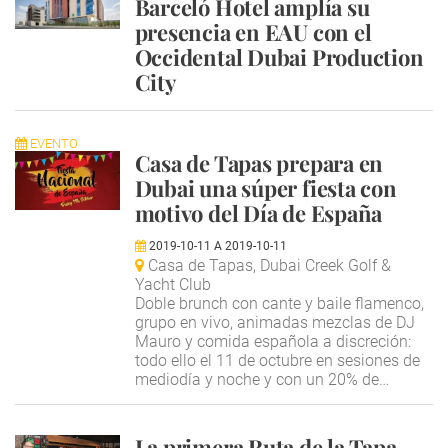
Barceló Hotel amplía su
presencia en EAU con el
Occidental Dubai Production
City
EVENTO
Casa de Tapas prepara en
Dubai una súper fiesta con
motivo del Día de España
2019-10-11
A
2019-10-11
Casa de Tapas, Dubai Creek Golf &
Yacht Club
Doble brunch con cante y baile flamenco,
grupo en vivo, animadas mezclas de DJ
Mauro y comida española a discreción:
todo ello el 11 de octubre en sesiones de
mediodía y noche y con un 20% de…
La primera Ruta de la Tapa