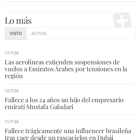
Lo más
VISTO
ACTUAL
17/7/26
Las aerolíneas extienden suspensiones de
vuelos a Emiratos Árabes por tensiones en la
región
12/7/26
Fallece a los 24 años un hijo del empresario
emiratí Mustafa Galadari
11/7/26
Fallece trágicamente una influencer brasileña
tras caer desde un rascacielos en Dubái