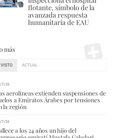
5
inspecciona el hospital
flotante, símbolo de la
avanzada respuesta
humanitaria de EAU
o más
VISTO
ACTUAL
/7/26
as aerolíneas extienden suspensiones de
uelos a Emiratos Árabes por tensiones
n la región
/7/26
allece a los 24 años un hijo del
mpresario emiratí Mustafa Galadari