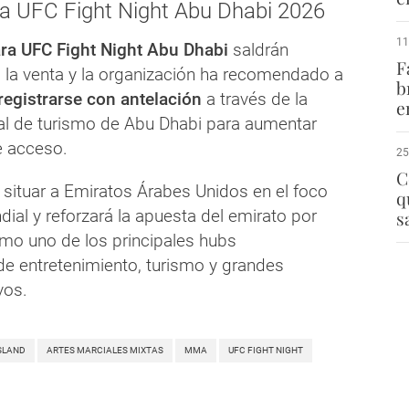
a UFC Fight Night Abu Dhabi 2026
11
ara UFC Fight Night Abu Dhabi
saldrán
F
la venta y la organización ha recomendado a
b
registrarse con antelación
a través de la
e
ial de turismo de Abu Dhabi para aumentar
e acceso.
25
C
a situar a Emiratos Árabes Unidos en el foco
q
ial y reforzará la apuesta del emirato por
s
mo uno de los principales hubs
de entretenimiento, turismo y grandes
vos.
SLAND
ARTES MARCIALES MIXTAS
MMA
UFC FIGHT NIGHT