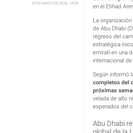
20 DE MAYO DE 2026, 14:56
en el Etihad Are
La organización
de Abu Dhabi (D
regreso del cam
estratégica inic
emiratí en una 
internacional d
Según informó l
completos del c
próximas sema
velada de alto 
esperados del ci
Abu Dhabi re
global de la