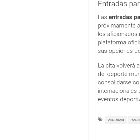
Entradas par
Las
entradas p
próximamente a 
los aficionados
plataforma ofic
sus opciones d
La cita volverá 
del deporte mund
consolidarse co
internacionales 
eventos deporti
ABU DHABI
YAS I