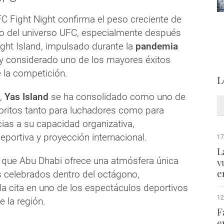
FC Fight Night confirma el peso creciente de
o del universo UFC, especialmente después
ght Island, impulsado durante la
pandemia
y considerado uno de los mayores éxitos
 la competición.
L
,
Yas Island
se ha consolidado como uno de
voritos tanto para luchadores como para
ias a su capacidad organizativa,
deportiva y proyección internacional.
17
L
que Abu Dhabi ofrece una atmósfera única
v
e
s celebrados dentro del octágono,
da cita en uno de los espectáculos deportivos
12
 la región.
F
e