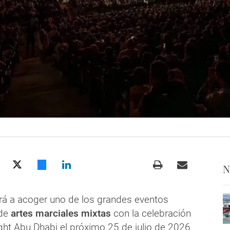
N
rá a acoger uno de los grandes eventos
 de
artes marciales mixtas
con la celebración
ght Abu Dhabi el próximo 25 de julio de 2026