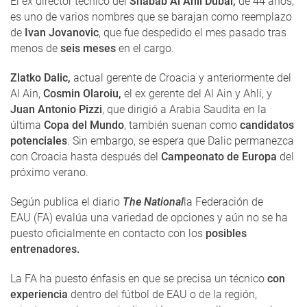
El ex director técnico del
Shabab Al Ahli Dubai,
de 44 años,
es uno de varios nombres que se barajan como reemplazo
de
Ivan Jovanovic
, que fue despedido el mes pasado tras
menos de
seis meses
en el cargo.
Zlatko Dalic,
actual gerente de Croacia y anteriormente del
Al Ain,
Cosmin Olaroiu,
el ex gerente del Al Ain y Ahli, y
Juan Antonio Pizzi
, que dirigió a Arabia Saudita en la
última
Copa del Mundo
, también suenan como
candidatos
potenciales
. Sin embargo, se espera que Dalic permanezca
con Croacia hasta después del
Campeonato de Europa
del
próximo verano.
Según publica el diario
The National
la Federación de
EAU (FA) evalúa una variedad de opciones y aún no se ha
puesto oficialmente en contacto con los
posibles
entrenadores.
La FA ha puesto énfasis en que se precisa un técnico
con
experiencia
dentro del fútbol de EAU o de la región,