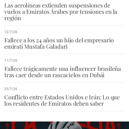
Las aerolíneas extienden suspensiones de
vuelos a Emiratos Árabes por tensiones en la
región
12/7/26
Fallece a los 24 años un hijo del empresario
emiratí Mustafa Galadari
11/7/26
Fallece trágicamente una influencer brasileña
tras caer desde un rascacielos en Dubái
25/7/26
Conflicto entre Estados Unidos e Irán: Lo que
los residentes de Emiratos deben saber