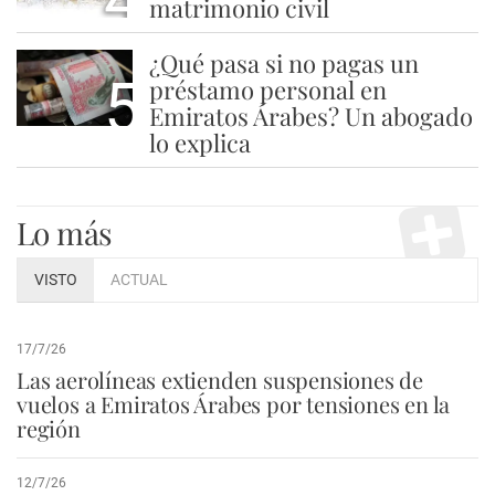
matrimonio civil
¿Qué pasa si no pagas un
5
préstamo personal en
Emiratos Árabes? Un abogado
lo explica
Lo más
VISTO
ACTUAL
17/7/26
Las aerolíneas extienden suspensiones de
vuelos a Emiratos Árabes por tensiones en la
región
12/7/26