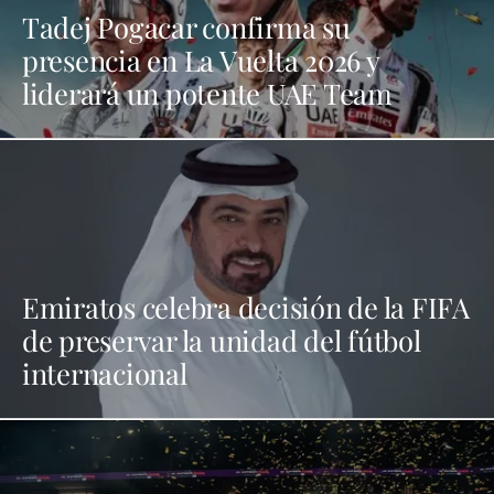
Tadej Pogacar confirma su
presencia en La Vuelta 2026 y
liderará un potente UAE Team
Emiratos celebra decisión de la FIFA
de preservar la unidad del fútbol
internacional