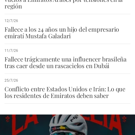
región
12/7/26
Fallece a los 24 años un hijo del empresario
emiratí Mustafa Galadari
11/7/26
Fallece trágicamente una influencer brasileña
tras caer desde un rascacielos en Dubái
25/7/26
Conflicto entre Estados Unidos e Irán: Lo que
los residentes de Emiratos deben saber