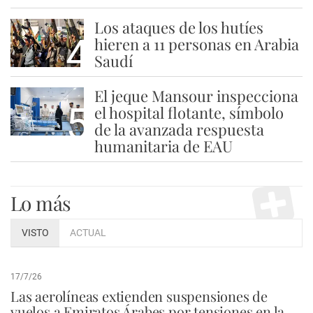
Los ataques de los hutíes
4
hieren a 11 personas en Arabia
Saudí
El jeque Mansour inspecciona
5
el hospital flotante, símbolo
de la avanzada respuesta
humanitaria de EAU
Lo más
VISTO
ACTUAL
17/7/26
Las aerolíneas extienden suspensiones de
vuelos a Emiratos Árabes por tensiones en la