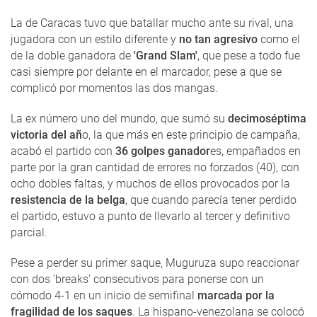
La de Caracas tuvo que batallar mucho ante su rival, una
jugadora con un estilo diferente y
no tan agresivo
como el
de la doble ganadora de
'Grand Slam'
, que pese a todo fue
casi siempre por delante en el marcador, pese a que se
complicó por momentos las dos mangas.
La ex número uno del mundo, que sumó su
decimoséptima
victoria del añ
o, la que más en este principio de campaña,
acabó el partido con
36 golpes ganador
es, empañados en
parte por la gran cantidad de errores no forzados (40), con
ocho dobles faltas, y muchos de ellos provocados por la
resistencia de la belga
, que cuando parecía tener perdido
el partido, estuvo a punto de llevarlo al tercer y definitivo
parcial.
Pese a perder su primer saque, Muguruza supo reaccionar
con dos 'breaks' consecutivos para ponerse con un
cómodo 4-1 en un inicio de semifinal
marcada por la
fragilidad de los saques
. La hispano-venezolana se colocó