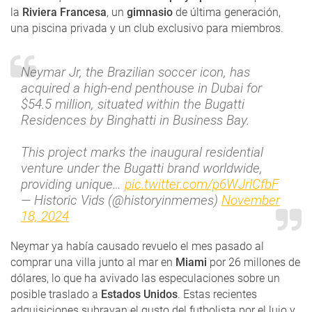
la
Riviera Francesa
, un
gimnasio
de última generación,
una piscina privada y un club exclusivo para miembros.
Neymar Jr, the Brazilian soccer icon, has
acquired a high-end penthouse in Dubai for
$54.5 million, situated within the Bugatti
Residences by Binghatti in Business Bay.
This project marks the inaugural residential
venture under the Bugatti brand worldwide,
providing unique…
pic.twitter.com/p6WJrlCfbF
— Historic Vids (@historyinmemes)
November
18, 2024
Neymar ya había causado revuelo el mes pasado al
comprar una villa junto al mar en
Miami
por 26 millones de
dólares, lo que ha avivado las especulaciones sobre un
posible traslado a
Estados Unidos
. Estas recientes
adquisiciones subrayan el gusto del futbolista por el lujo y