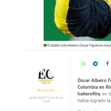
El atleta colombiano Óscar Figueroa muestr
Óscar Albeiro F
Colombia en Rí
REDACCIÓN
halterofilia
, en 
10 DE AGOSTO DE 2016,
había logrado la
15:05