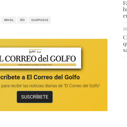
F
b
e
BRASIL
RÍO
OLIMPIADAS
25
C
q
s