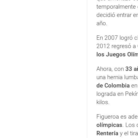
temporalmente 
decidió entrar en
año.
En 2007 logró cl
2012 regresó a 
los Juegos Olí
Ahora, con
33 a
una hernia lumb
de Colombia
en 
lograda en Pekí
kilos.
Figueroa es ad
olímpicas
. Los
Rentería
y el ti