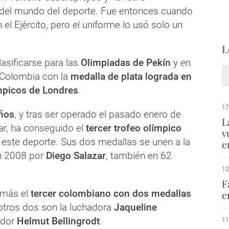
del mundo del deporte. Fue entonces cuando
 el Ejército, pero el uniforme lo usó solo un
L
asificarse para las
Olimpiadas de Pekín
y en
Colombia con la
medalla de plata lograda en
mpicos de Londres
.
17
ños
, y tras ser operado el pasado enero de
L
ar, ha conseguido el
tercer trofeo olímpico
v
este deporte. Sus dos medallas se unen a la
e
n 2008 por
Diego Salazar
, también en 62
12
F
emás el
tercer colombiano con dos medallas
e
 otros dos son la luchadora
Jaqueline
rador
Helmut Bellingrodt
.
11