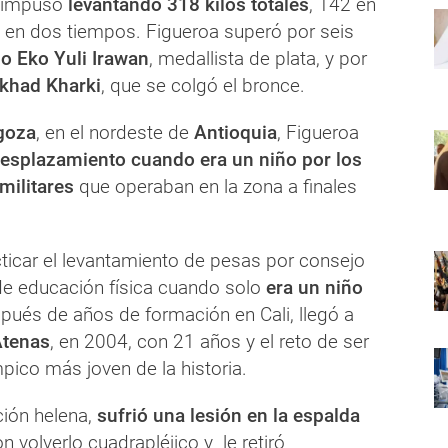
e impuso
levantando 318 kilos totales
, 142 en
 en dos tiempos. Figueroa superó por seis
o Eko Yuli Irawan
, medallista de plata, y por
rkhad Kharki
, que se colgó el bronce.
goza
, en el nordeste de
Antioquia
, Figueroa
esplazamiento cuando era un niño por los
ilitares
que operaban en la zona a finales
icar el levantamiento de pesas por consejo
de educación física cuando solo
era un niño
spués de años de formación en Cali, llegó a
Atenas
, en 2004, con 21 años y el reto de ser
pico más joven de la historia.
ción helena,
sufrió una lesión en la espalda
volverlo cuadrapléjico y le retiró