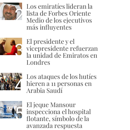
Los emiratíes lideran la
2
lista de Forbes Oriente
Medio de los ejecutivos
más influyentes
El presidente y el
3
vicepresidente refuerzan
la unidad de Emiratos en
Londres
Los ataques de los hutíes
4
hieren a 11 personas en
Arabia Saudí
El jeque Mansour
5
inspecciona el hospital
flotante, símbolo de la
avanzada respuesta