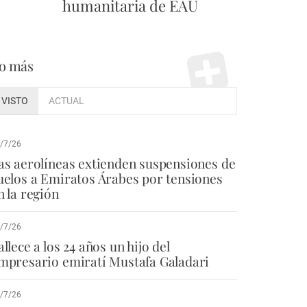
humanitaria de EAU
o más
VISTO
ACTUAL
/7/26
as aerolíneas extienden suspensiones de
uelos a Emiratos Árabes por tensiones
n la región
/7/26
allece a los 24 años un hijo del
mpresario emiratí Mustafa Galadari
/7/26