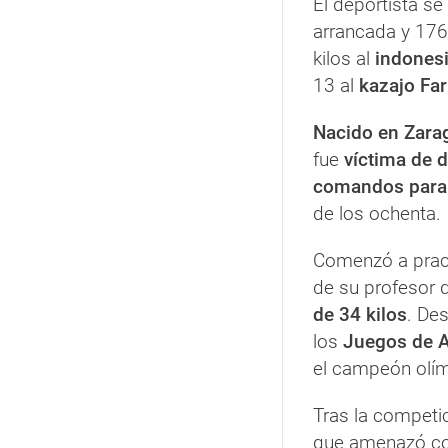
El deportista s
arrancada y 176
kilos al
indonesi
13 al
kazajo Fa
Nacido en Zara
fue
víctima de d
comandos param
de los ochenta.
Comenzó a pract
de su profesor 
de 34 kilos
. De
los
Juegos de 
el campeón olím
Tras la competi
que amenazó con 