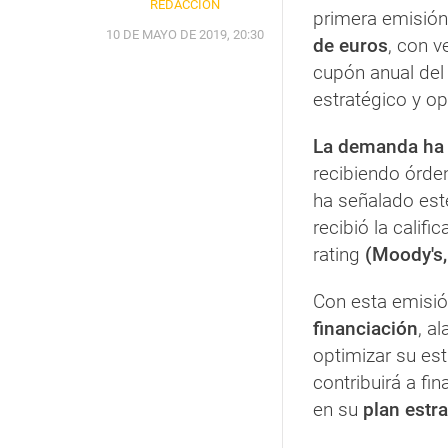
REDACCIÓN
primera emisión
10 DE MAYO DE 2019, 20:30
de euros
, con 
cupón anual del
estratégico y op
La demanda ha s
recibiendo órde
ha señalado este
recibió la califi
rating
(Moody's, 
Con esta emisi
financiación
, a
optimizar su est
contribuirá a fi
en su
plan estr