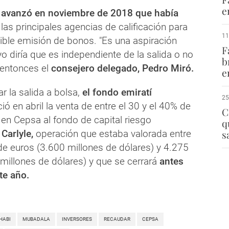
e
 avanzó en noviembre de 2018 que había
las principales agencias de calificación para
11
sible emisión de bonos. "Es una aspiración
F
 diría que es independiente de la salida o no
b
 entonces el
consejero delegado, Pedro Miró.
e
r la salida a bolsa,
el fondo emiratí
25
ó en abril la venta de entre el 30 y el 40% de
C
 en Cepsa al fondo de capital riesgo
q
Carlyle,
operación que estaba valorada entre
s
de euros (3.600 millones de dólares) y 4.275
millones de dólares) y que se cerrará
antes
te año.
HABI
MUBADALA
INVERSORES
RECAUDAR
CEPSA