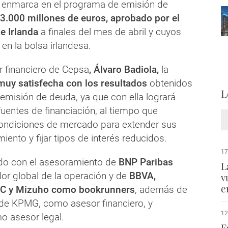
 enmarca en el programa de emisión de
3.000 millones de euros, aprobado por el
e Irlanda
a finales del mes de abril y cuyos
en la bolsa irlandesa.
r financiero de Cepsa
, Álvaro Badiola,
la
muy satisfecha con los resultados
obtenidos
L
emisión de deuda, ya que con ella logrará
 fuentes de financiación, al tiempo que
ondiciones de mercado para extender sus
iento y fijar tipos de interés reducidos.
17
do con el asesoramiento de
BNP Paribas
L
r global de la operación y de
BBVA,
v
e
BC y Mizuho como bookrunners
, además de
 de KPMG, como asesor financiero, y
12
o asesor legal.
F