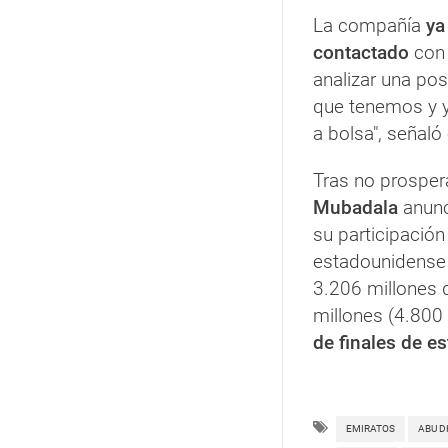
La compañía
ya
contactado
con 
analizar una po
que tenemos y yo
a bolsa", señaló
Tras no prospera
Mubadala
anunci
su participación
estadounidense
3.206 millones 
millones (4.800 
de finales de es
EMIRATOS
ABU D