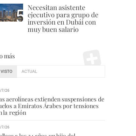
Necesitan asistente
5
ejecutivo para grupo de
inversión en Dubái con
muy buen salario
o más
VISTO
ACTUAL
/7/26
as aerolíneas extienden suspensiones de
uelos a Emiratos Árabes por tensiones
n la región
/7/26
allece a los 24 años un hijo del