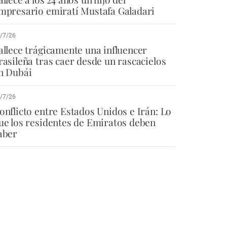
mpresario emiratí Mustafa Galadari
/7/26
allece trágicamente una influencer
rasileña tras caer desde un rascacielos
n Dubái
/7/26
onflicto entre Estados Unidos e Irán: Lo
ue los residentes de Emiratos deben
aber