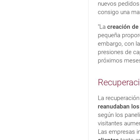
nuevos pedidos 
consigo una ma
"La
creación de
pequeña proporc
embargo, con l
presiones de ca
próximos meses
Recuperació
La recuperación 
reanudaban los
según los panel
visitantes aume
Las empresas i