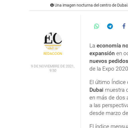
Una imagen nocturna del centro de Dubai.
La
economía no
expansión
en oc
REDACCIÓN
nuevos pedido
9 DE NOVIEMBRE DE 2021,
de la Expo 2020
9:50
El último Índic
Dubai
muestra q
en más de dos a
a las perspecti
desde marzo de
El índice mensu