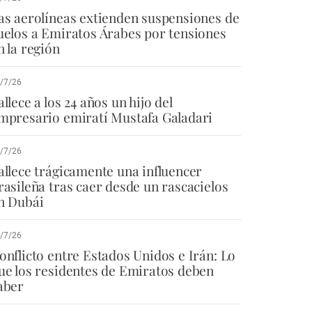
as aerolíneas extienden suspensiones de
uelos a Emiratos Árabes por tensiones
n la región
/7/26
allece a los 24 años un hijo del
mpresario emiratí Mustafa Galadari
/7/26
allece trágicamente una influencer
rasileña tras caer desde un rascacielos
n Dubái
/7/26
onflicto entre Estados Unidos e Irán: Lo
ue los residentes de Emiratos deben
aber