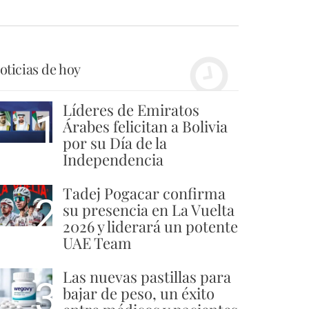
oticias de hoy
Líderes de Emiratos
1
Árabes felicitan a Bolivia
por su Día de la
Independencia
Tadej Pogacar confirma
2
su presencia en La Vuelta
2026 y liderará un potente
UAE Team
Las nuevas pastillas para
3
bajar de peso, un éxito