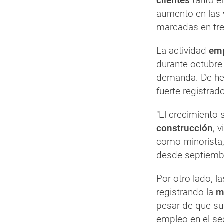
clientes
tanto e
aumento en las
marcadas en tr
La actividad
emp
durante octubre 
demanda. De he
fuerte registrad
"El crecimiento 
construcción
, 
como minorista,
desde septiembr
Por otro lado, 
registrando la
ma
pesar de que sub
empleo en el sec