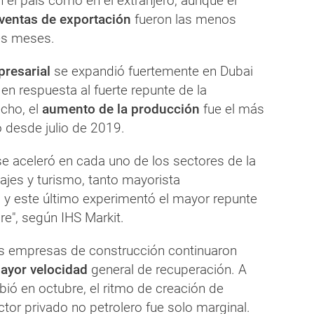
n el país como en el extranjero, aunque el
ventas de exportación
fueron las menos
es meses.
resarial
se expandió fuertemente en Dubai
en respuesta al fuerte repunte de la
cho, el
aumento de la producción
fue el más
o desde julio de 2019.
se aceleró en cada uno de los sectores de la
viajes y turismo, tanto mayorista
 y este último experimentó el mayor repunte
e", según IHS Markit.
las empresas de construcción continuaron
yor velocidad
general de recuperación. A
ió en octubre, el ritmo de creación de
tor privado no petrolero fue solo marginal.