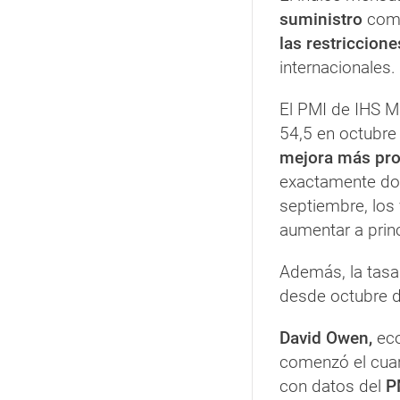
suministro
come
las restriccione
internacionales.
El PMI de IHS M
54,5 en octubre
mejora más pr
exactamente dos
septiembre, lo
aumentar a princ
Además, la tasa 
desde octubre 
David Owen,
eco
comenzó el cuar
con datos del
P