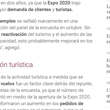
en dos años, ya que la
Expo 2020
trajo
L
yor
demanda de clientes
y
turistas.
v
e
 empleo
se señaló nuevamente en una
ión del panel de la encuesta en octubre. Sin
12
a
reactivación
del turismo y el aumento de las
F
pacidad, esto probablemente mejorará en los
e
", agregó.
11
F
n turística
b
e
de la actividad turística a medida que se
 vuelos
fue un factor clave detrás del repunte,
25
C
istas de la encuesta, ya que el número de
q
ntó en medio de la apertura de la Expo 2020.
s
nformaron un aumento en los
pedidos de