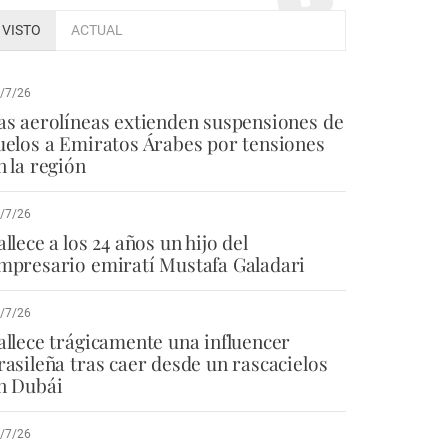
VISTO
ACTUAL
/7/26
as aerolíneas extienden suspensiones de
uelos a Emiratos Árabes por tensiones
n la región
/7/26
allece a los 24 años un hijo del
mpresario emiratí Mustafa Galadari
/7/26
allece trágicamente una influencer
rasileña tras caer desde un rascacielos
n Dubái
/7/26