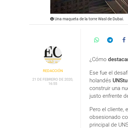
Una maqueta de la torre Wasl de Dubai.
¿Cómo
destaca
REDACCIÓN
Ese fue el desaf
21 DE FEBRERO DE 2020,
holandés
UNStu
16:55
construir una nu
justo enfrente d
Pero el cliente, 
obsesionado con 
principal de UN