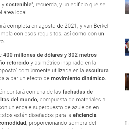
e y
sostenible"
, recuerda, y un edificio que se
l área local.
rá completa en agosto de 2021, y van Berkel
umpla con esos requisitos, así como con un
vo.
de
400 millones de dólares y 302 metros
ño retorcido
y asimétrico inspirado en la
pposto" comúnmente utilizada en la
escultura
da a dar un efecto de
movimiento dinámico
.
ién contará con una de las
fachadas de
ltas del mundo,
compuesta de materiales a
 con un encaje superpuesto de azulejos en
 Estos están diseñados para la
eficiencia
L
a comodidad
, proporcionando sombra del