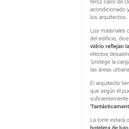
feroz calor de D
acondicionado y 
los arquitectos.
Los materiales 
del edificio, di
vidrio reflejan 
efectos desastr
"protege la carga
las áreas urbana
El arquitecto ti
que según él p
suficientemente
"fantásticamen
La torre estará 
hotelera de luj