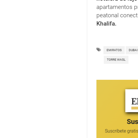
apartamentos pr
peatonal conecta
Khalifa.
EMIRATOS
DUBAI
TORRE WASL