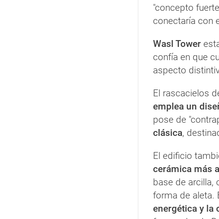
"concepto fuert
conectaría con e
Wasl Tower
esta
confía en que c
aspecto distinti
El rascacielos 
emplea un dise
pose de "contra
clásica
, destina
El edificio tamb
cerámica más a
base de arcilla,
forma de aleta.
energética y l