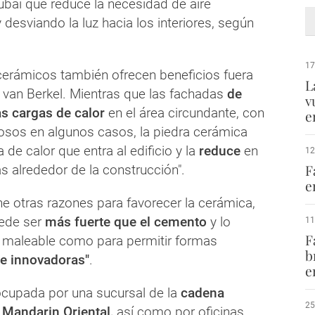
ubai que reduce la necesidad de aire
desviando la luz hacia los interiores, según
17
cerámicos también ofrecen beneficios fuera
L
ce van Berkel. Mientras que las fachadas
de
v
las cargas de calor
en el área circundante, con
e
osos en algunos casos, la piedra cerámica
 de calor que entra al edificio y la
reduce
en
12
F
s alrededor de la construcción".
e
ene otras razones para favorecer la cerámica,
uede ser
más fuerte que el cemento
y lo
11
F
 maleable como para permitir formas
b
te innovadoras"
.
e
ocupada por una sucursal de la
cadena
25
o Mandarin Oriental,
así como por oficinas,