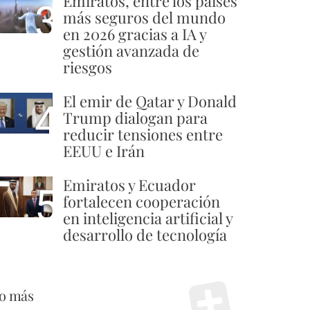
Emiratos, entre los países
3
más seguros del mundo
en 2026 gracias a IA y
gestión avanzada de
riesgos
El emir de Qatar y Donald
4
Trump dialogan para
reducir tensiones entre
EEUU e Irán
Emiratos y Ecuador
5
fortalecen cooperación
en inteligencia artificial y
desarrollo de tecnología
o más